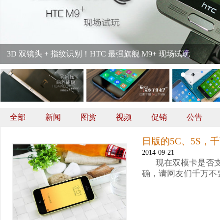
3D 双镜头 + 指纹识别！HTC 最强旗舰 M9+ 现场试玩
全部
新闻
图赏
视频
促销
公告
日版的5C、5S，千
2014-09-21
现在双模卡是否支
确，请网友们千万不要