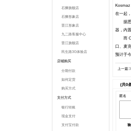
Kosma
石狮旗舰店
在一起
石狮形象店
据悉，Co
晋江形象店
器，内置
九二路客服中心
而 Co
晋江旗舰店
口、麦克
民生路3G体验店
预计于
店铺购买
上一篇:
分期付款
如何定货
(共
0
购买方式
匿名
支付方式
银行转账
现金支付
支付宝付款
验