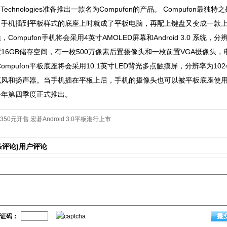
z Technologies准备推出一款名为Compufon的产品。 Compuf
，手机插到平板样式的底座上时就成了平板电脑，再配上键盘又变成一款
mpufon手机将会采用4英寸AMOLED屏幕和Android 3.0 系统，分辨率
16GB储存空间，有一枚500万像素后置摄像头和一枚前置VGA摄像头，电
mpufon平板底座将会采用10.1英寸LED背光多点触摸屏，分辨率为102
风和扬声器。当手机插在平板上后，手机的摄像头也可以被平板底座使用。Kosmaz 
今年第四季度正式推出。
3350元开售 宏碁Android 3.0平板港行上市
条评论)用户评论
证码：