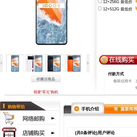
￥
12+256G 最低价
￥
12+512G 最低价
付款方式
银联信用卡
我要“零元”购机
购物帮助
有
0
篇新闻
(共
0
条评论)用户评论