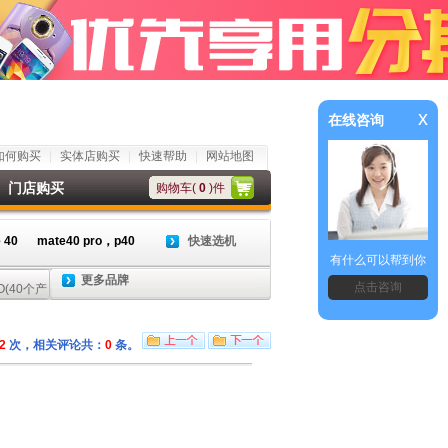
x
在线咨询
如何购买
实体店购买
快速帮助
网站地图
门店购买
购物车(
0
)件
 40
mate40 pro，p40
快速选机
有什么可以帮到你
更多品牌
点击咨询
2
次，相关评论共：
0
条。