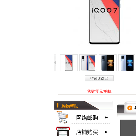
我要“零元”购机
购物帮助