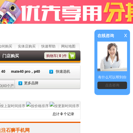
x
在线咨询
如何购买
实体店购买
快速帮助
网站地图
门店购买
购物车(
0
)件
 40
mate40 pro，p40
快速选机
有什么可以帮到你
更多品牌
点击咨询
总计
0
个记录
关注石狮手机网