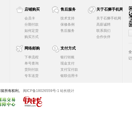
店铺购买
售后服务
关于石狮手机网
会员卡
技术支持
关于石狮手机网
分期付款
保修条例
高薪诚聘
如何定货
售后服务
联系我们
购买方式
合作伙伴
网络邮购
支付方式
全
下单流程
银行转账
订
单号查询
现金支付
货到付款
支付宝付款
专车送货
银联信用卡
，并保留所有权利。
闽ICP备18026559号-1
站长统计