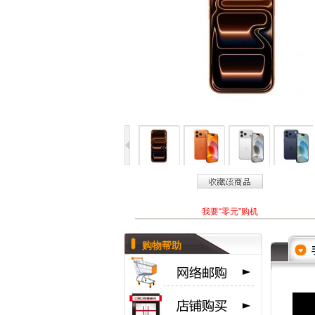
我要“零元”购机
购物帮助