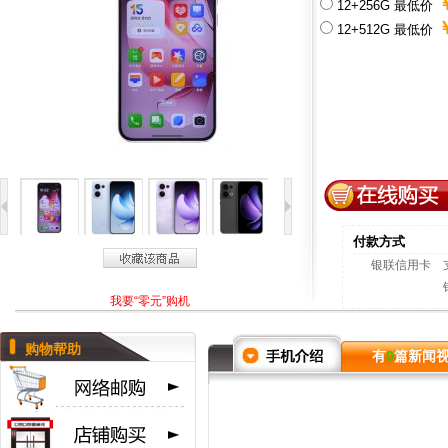
￥
12+256G 最低价
￥
12+512G 最低价
付款方式
银联信用卡
我要“零元”购机
购物帮助
有
0
篇新闻