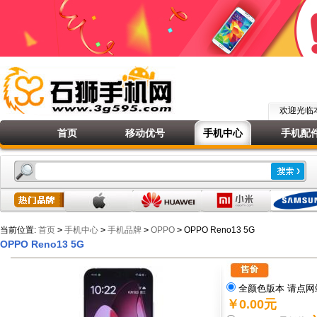
欢迎光
首页
移动优号
手机中心
手机配
当前位置:
首页
>
手机中心
>
手机品牌
>
OPPO
>
OPPO Reno13 5G
OPPO Reno13 5G
全颜色版本 请点网
￥0.00元