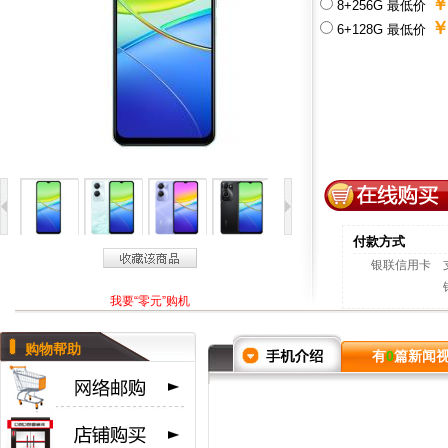
￥
8+256G 最低价
￥
6+128G 最低价
付款方式
银联信用卡
我要“零元”购机
购物帮助
有
0
篇新闻