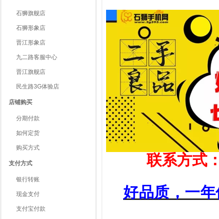
石狮旗舰店
石狮形象店
晋江形象店
九二路客服中心
晋江旗舰店
民生路3G体验店
店铺购买
分期付款
如何定货
购买方式
联系方式：电
支付方式
银行转账
好品质，一年
现金支付
支付宝付款