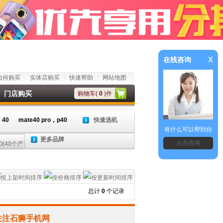
x
在线咨询
如何购买
实体店购买
快速帮助
网站地图
门店购买
购物车(
0
)件
 40
mate40 pro，p40
快速选机
有什么可以帮到你
更多品牌
点击咨询
总计
0
个记录
关注石狮手机网