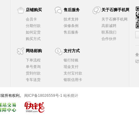
店铺购买
售后服务
关于石狮手机网
会员卡
技术支持
关于石狮手机网
分期付款
保修条例
高薪诚聘
如何定货
售后服务
联系我们
购买方式
合作伙伴
网络邮购
支付方式
全
下单流程
银行转账
订
单号查询
现金支付
货到付款
支付宝付款
专车送货
银联信用卡
，并保留所有权利。
闽ICP备18026559号-1
站长统计